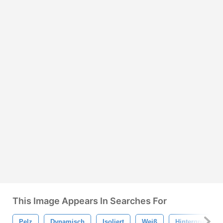
This Image Appears In Searches For
Pelz
Dynamisch
Isoliert
Weiß
Hintergrund