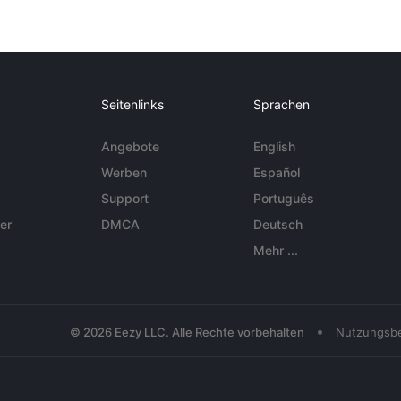
Seitenlinks
Sprachen
Angebote
English
Werben
Español
Support
Português
er
DMCA
Deutsch
Mehr ...
•
© 2026 Eezy LLC. Alle Rechte vorbehalten
Nutzungsb