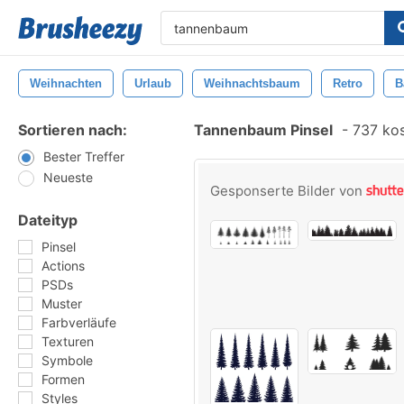
Weihnachten
Urlaub
Weihnachtsbaum
Retro
B
Sortieren nach:
Tannenbaum Pinsel
-
737 kos
Bester Treffer
Neueste
Gesponserte Bilder von
Dateityp
Pinsel
Actions
PSDs
Muster
Farbverläufe
Texturen
Symbole
Formen
Styles