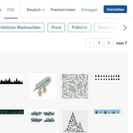
Anmelden
o
PSD
Deutsch
Premium holen
Einloggen
Fröhliche Weihnachten
Prost
Fröhlich
Sammlung
N
von 7
1