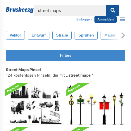
lose
Einloggen
Anmelden
Vektor
Entwurf
Straße
Sprühen
Mauer
Ka
Filters
Street Maps Pinsel
124 kostenlosen Pinseln, die mit
street maps