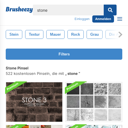
lose
Einloggen
Anmelden
Stein
Textur
Mauer
Rock
Grau
Die Archit
Filters
Stone Pinsel
522 kostenlosen Pinseln, die mit
stone