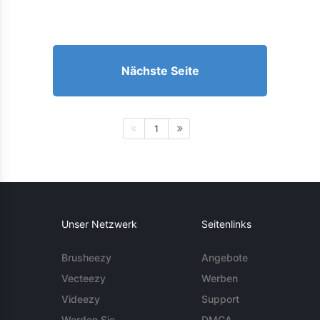
Nächste Seite
1
Unser Netzwerk
Seitenlinks
Brusheezy
Angebote
Vecteezy
Werben
Videezy
Support
Werden Sie
DMCA