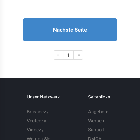
Nächste Seite
1
Unser Netzwerk
Seitenlinks
Brusheezy
Angebote
Vecteezy
Werben
Videezy
Support
Werden Sie
DMCA