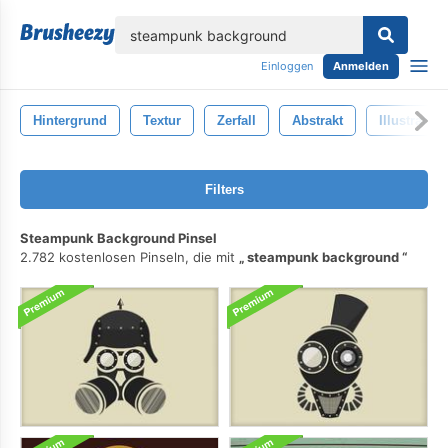
lose
Einloggen
Anmelden
Hintergrund
Textur
Zerfall
Abstrakt
Illustration
Filters
Steampunk Background Pinsel
2.782 kostenlosen Pinseln, die mit
steampunk background