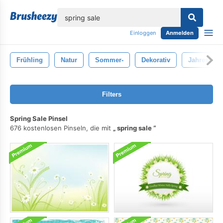
lose
Einloggen
Anmelden
Frühling
Natur
Sommer-
Dekorativ
Jahreszeit
Filters
Spring Sale Pinsel
676 kostenlosen Pinseln, die mit
spring sale