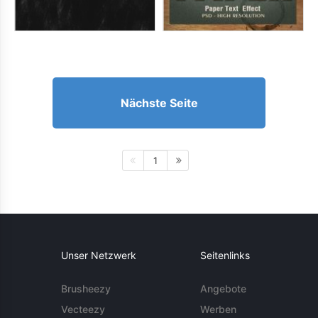
Nächste Seite
1
Unser Netzwerk
Seitenlinks
Brusheezy
Angebote
Vecteezy
Werben