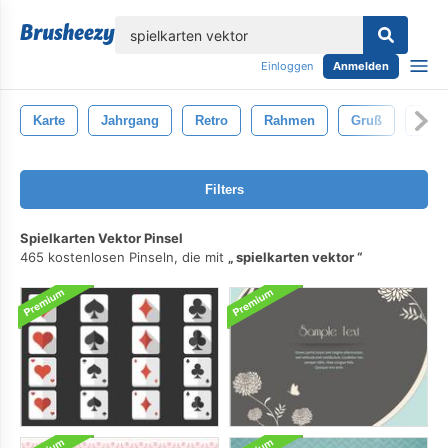
lose
Einloggen
Anmelden
Karte
Jahrgang
Retro
Rahmen
Gruß
Papi
Filters
Spielkarten Vektor Pinsel
465 kostenlosen Pinseln, die mit
spielkarten vektor