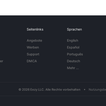
Seitenlinks
Sprachen
Angebote
English
Werben
Español
Support
Português
er
DMCA
Deutsch
Mehr ...
•
© 2026 Eezy LLC. Alle Rechte vorbehalten
Nutzungsb