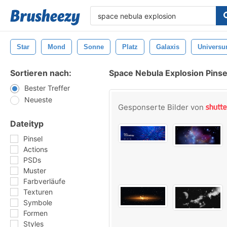
Star
Mond
Sonne
Platz
Galaxis
Univers
Sortieren nach:
Space Nebula Explosion Pinse
Bester Treffer
Neueste
Gesponserte Bilder von
Dateityp
Pinsel
Actions
PSDs
Muster
Farbverläufe
Texturen
Symbole
Formen
Styles