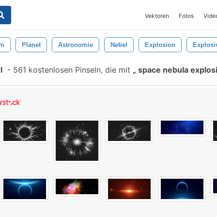
Vektoren
Fotos
Vide
um
Planet
Astronomie
Nebel
Explosion
Explosi
l
-
561 kostenlosen Pinseln, die mit
space nebula explos