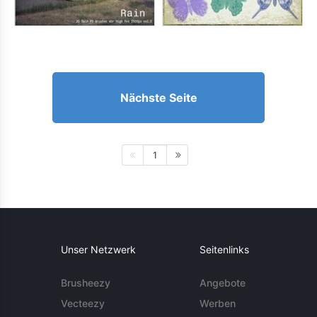
Nächste Seite
1
Unser Netzwerk
Seitenlinks
Brusheezy
Angebote
Vecteezy
Werben