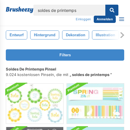
lose
Einloggen
Anmelden
Entwurf
Hintergrund
Dekoration
Illustration
Ve
Filters
Soldes De Printemps Pinsel
9.024 kostenlosen Pinseln, die mit
soldes de printemps