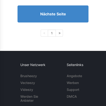
Nächste Seite
1
Unser Netzwerk
Seitenlinks
Brusheezy
Angebote
Vecteezy
Werben
Videezy
Support
Werden Sie
DMCA
Anbieter