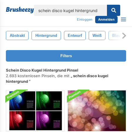
lose
Einloggen
Anmelden
Abstrakt
Hintergrund
Entwurf
Weiß
Blau
Filters
Schein Disco Kugel Hintergrund Pinsel
2.693 kostenlosen Pinseln, die mit
schein disco kugel
hintergrund