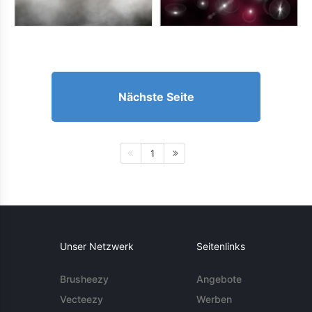
Nächste Seite
1
Unser Netzwerk
Seitenlinks
Brusheezy
Angebote
Vecteezy
Werben