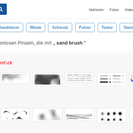
Vektoren
Fotos
Vide
Sandsturm
Wüste
Schmutz
Pulver
Textur
Stein
nlosen Pinseln, die mit
sand brush