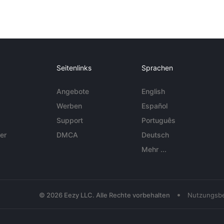
Seitenlinks
Sprachen
Angebote
English
Werben
Español
Support
Português
er
DMCA
Deutsch
Mehr ...
•
© 2026 Eezy LLC. Alle Rechte vorbehalten
Nutzungsb