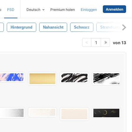
Anmelden
o
PSD
Deutsch
Premium holen
Einloggen
Hintergrund
Nahansicht
Schwarz
Strandsand
von 13
1