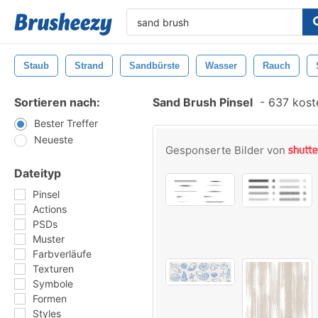
Staub
Strand
Sandbürste
Wasser
Rauch
Sortieren nach:
Sand Brush Pinsel
-
637 koste
Bester Treffer
Neueste
Gesponserte Bilder von
Dateityp
Pinsel
Actions
PSDs
Muster
Farbverläufe
Texturen
Symbole
Formen
Styles