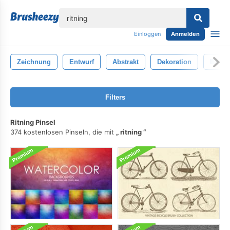
lose
Einloggen
Anmelden
Zeichnung
Entwurf
Abstrakt
Dekoration
Illust
Filters
Ritning Pinsel
374 kostenlosen Pinseln, die mit
ritning