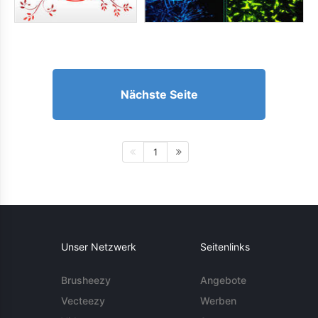
Nächste Seite
1
Unser Netzwerk
Seitenlinks
Brusheezy
Angebote
Vecteezy
Werben