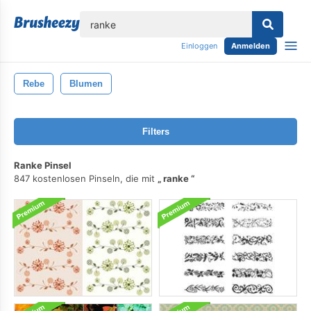
lose
Einloggen
Anmelden
Rebe
Blumen
Filters
Ranke Pinsel
847 kostenlosen Pinseln, die mit
ranke