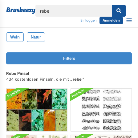
lose
Einloggen
Anmelden
Wein
Natur
Filters
Rebe Pinsel
434 kostenlosen Pinseln, die mit
rebe