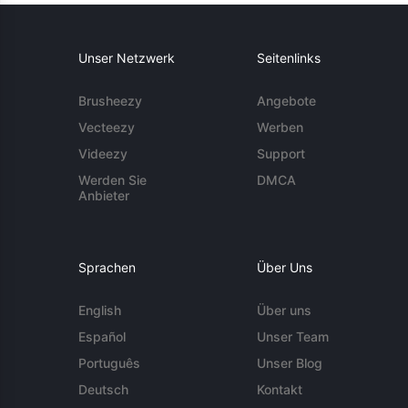
Unser Netzwerk
Seitenlinks
Brusheezy
Angebote
Vecteezy
Werben
Videezy
Support
Werden Sie
DMCA
Anbieter
Sprachen
Über Uns
English
Über uns
Español
Unser Team
Português
Unser Blog
Deutsch
Kontakt