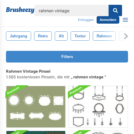
lose
Einloggen
Anmelden
Jahrgang
Retro
Alt
Textur
Rahmen
Papier
Filters
Rahmen Vintage Pinsel
1.565 kostenlosen Pinseln, die mit
rahmen vintage