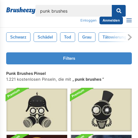
lose
Einloggen
Anmelden
Schwarz
Schädel
Tod
Grau
Tätowierung
Filters
Punk Brushes Pinsel
1.221 kostenlosen Pinseln, die mit
punk brushes