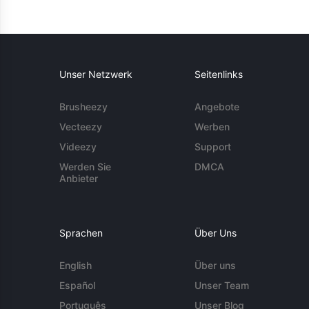
Unser Netzwerk
Seitenlinks
Brusheezy
Angebote
Vecteezy
Werben
Videezy
Support
Werden Sie
DMCA
Anbieter
Sprachen
Über Uns
English
Über uns
Español
Unser Team
Português
Unser Blog