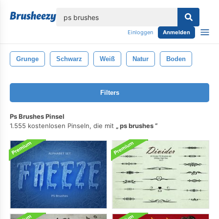
lose
Einloggen
Anmelden
Grunge
Schwarz
Weiß
Natur
Boden
Filters
Ps Brushes Pinsel
1.555 kostenlosen Pinseln, die mit
ps brushes