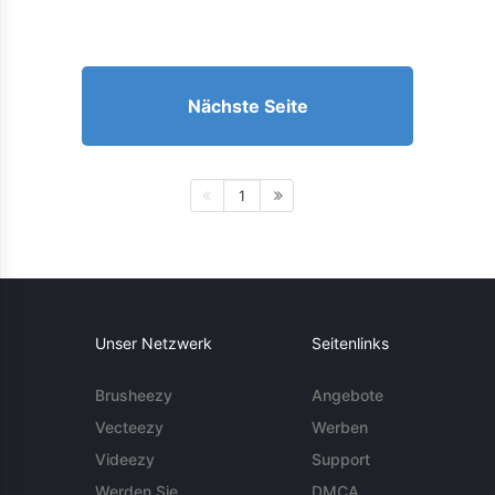
Nächste Seite
1
Unser Netzwerk
Seitenlinks
Brusheezy
Angebote
Vecteezy
Werben
Videezy
Support
Werden Sie
DMCA