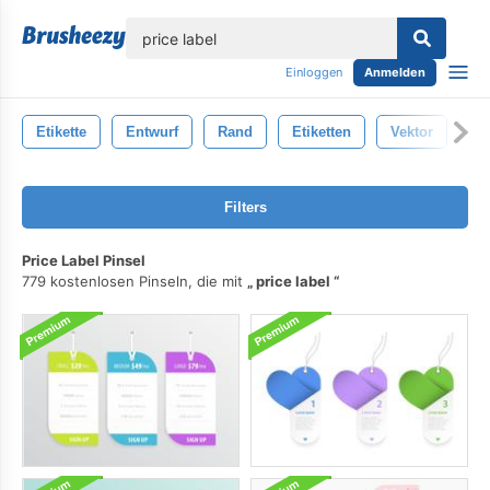
lose
Einloggen
Anmelden
Etikette
Entwurf
Rand
Etiketten
Vektor
De
Filters
Price Label Pinsel
779 kostenlosen Pinseln, die mit
price label