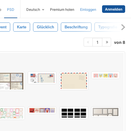
Anmelden
o
PSD
Deutsch
Premium holen
Einloggen
vent
Karte
Glücklich
Beschriftung
Typografie
von 8
1