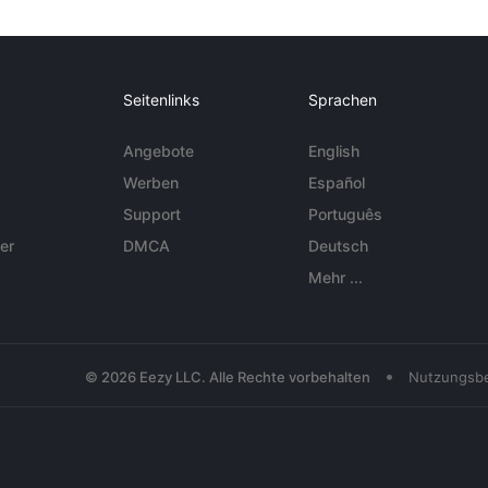
Seitenlinks
Sprachen
Angebote
English
Werben
Español
Support
Português
er
DMCA
Deutsch
Mehr ...
•
© 2026 Eezy LLC. Alle Rechte vorbehalten
Nutzungsb