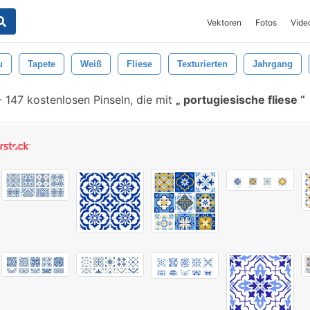
Vektoren
Fotos
Vide
u
Tapete
Weiß
Fliese
Texturierten
Jahrgang
-
147 kostenlosen Pinseln, die mit
portugiesische fliese