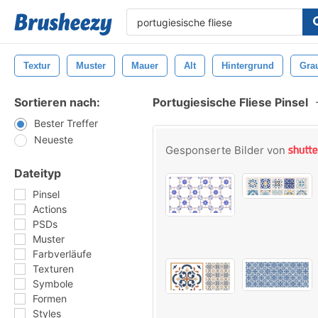
Textur
Muster
Mauer
Alt
Hintergrund
Gra
Sortieren nach:
Portugiesische Fliese Pinsel
Bester Treffer
Neueste
Gesponserte Bilder von
Dateityp
Pinsel
Actions
PSDs
Muster
Farbverläufe
Texturen
Symbole
Formen
Styles