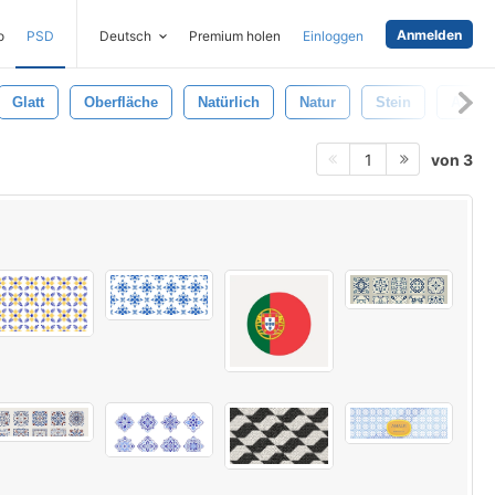
Anmelden
o
PSD
Deutsch
Premium holen
Einloggen
Glatt
Oberfläche
Natürlich
Natur
Stein
Abstra
von 3
1