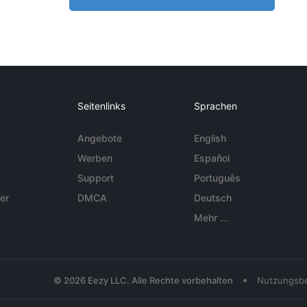
Seitenlinks
Sprachen
Angebote
English
Werben
Español
Support
Português
er
DMCA
Deutsch
Mehr ...
•
© 2026 Eezy LLC. Alle Rechte vorbehalten
Nutzungsb