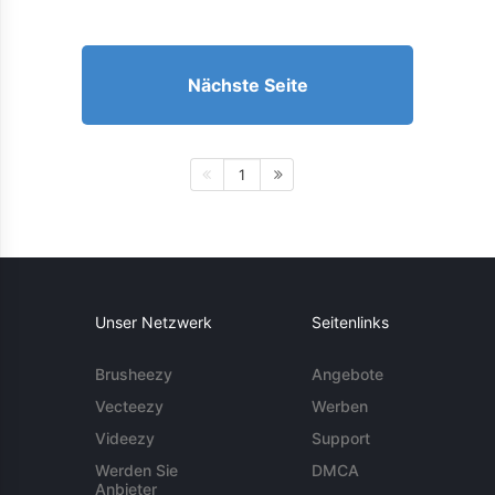
Nächste Seite
1
Unser Netzwerk
Seitenlinks
Brusheezy
Angebote
Vecteezy
Werben
Videezy
Support
Werden Sie
DMCA
Anbieter