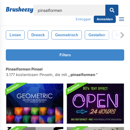
lose
Einloggen
Anmelden
Linien
Dreieck
Geometrisch
Gestalten
Dreieck
Filters
Pinselformen Pinsel
3.177 kostenlosen Pinseln, die mit
pinselformen