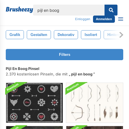
lose
Einloggen
Anmelden
Grafik
Gestalten
Dekorativ
Isoliert
Hintergrund
Filters
Pijl En Boog Pinsel
2.370 kostenlosen Pinseln, die mit
pijl en boog