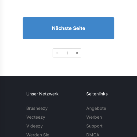
Nächste Seite
1
Unser Netzwerk
Seitenlinks
Brusheezy
Angebote
Vecteezy
Werben
Videezy
Support
Werden Sie
DMCA