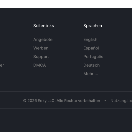
Seitenlinks
Sprachen
Angebote
English
Werben
Español
Support
Português
er
DMCA
Deutsch
Mehr ...
•
© 2026 Eezy LLC. Alle Rechte vorbehalten
Nutzungsb