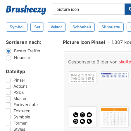
Symbol
Set
Vektor
Schönheit
Silhouette
Sortieren nach:
Picture Icon Pinsel
-
1.307 kos
Bester Treffer
Neueste
Gesponserte Bilder von
Dateityp
Pinsel
Actions
PSDs
Muster
Farbverläufe
Texturen
Symbole
Formen
Styles