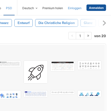
Anmelden
o
PSD
Deutsch
Premium holen
Einloggen
hwarz
Entwurf
Die Christliche Religion
Glanz
Das K
von 20
1