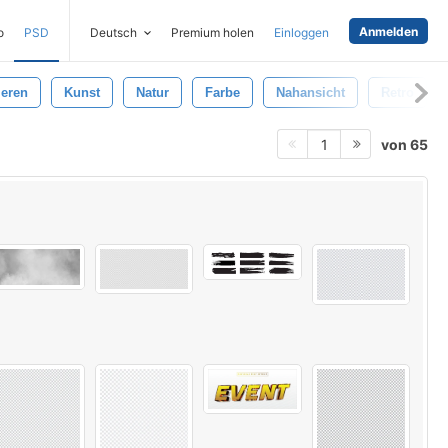
Anmelden
o
PSD
Deutsch
Premium holen
Einloggen
ieren
Kunst
Natur
Farbe
Nahansicht
Retro
von 65
1