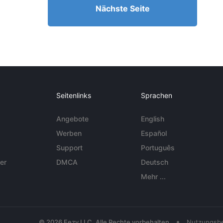
Nächste Seite
Seitenlinks
Sprachen
Angebote
English
Werben
Español
Support
Português
er
DMCA
Deutsch
Mehr ...
•
© 2026 Eezy LLC. Alle Rechte vorbehalten
Nutzungsb