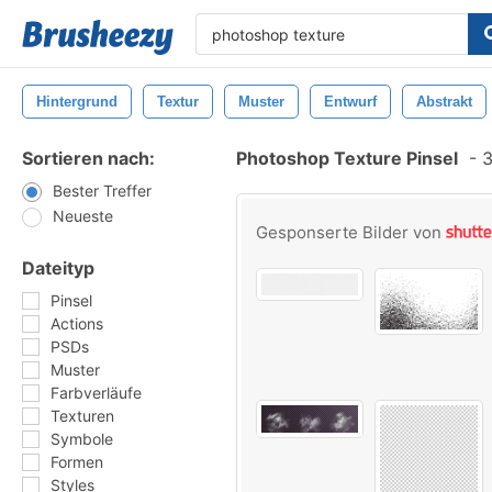
Hintergrund
Textur
Muster
Entwurf
Abstrakt
Sortieren nach:
Photoshop Texture Pinsel
-
3
Bester Treffer
Neueste
Gesponserte Bilder von
Dateityp
Pinsel
Actions
PSDs
Muster
Farbverläufe
Texturen
Symbole
Formen
Styles