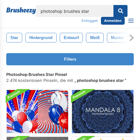
lose
Einloggen
Anmelden
Star
Hintergrund
Entwurf
Weiß
Muster
Pl
Filters
Photoshop Brushes Star Pinsel
2.474 kostenlosen Pinseln, die mit
photoshop brushes star