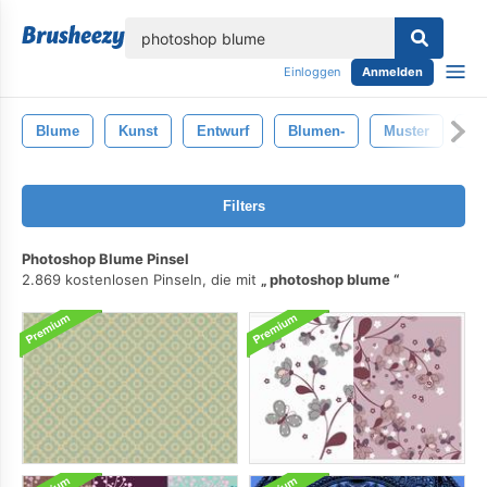
lose
Einloggen
Anmelden
Blume
Kunst
Entwurf
Blumen-
Muster
Bu
Filters
Photoshop Blume Pinsel
2.869 kostenlosen Pinseln, die mit
photoshop blume