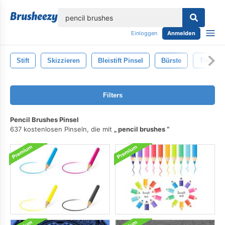
lose
Einloggen
Anmelden
Stift
Skizzieren
Bleistift Pinsel
Bürste
Tinte
Filters
Pencil Brushes Pinsel
637 kostenlosen Pinseln, die mit
pencil brushes