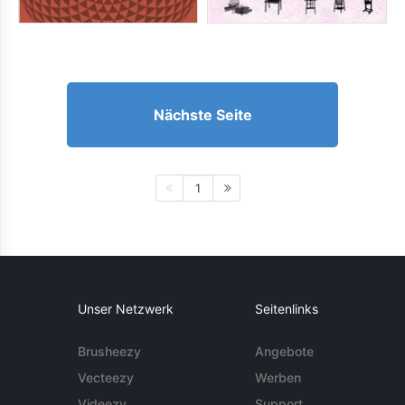
Nächste Seite
1
Unser Netzwerk
Seitenlinks
Brusheezy
Angebote
Vecteezy
Werben
Videezy
Support