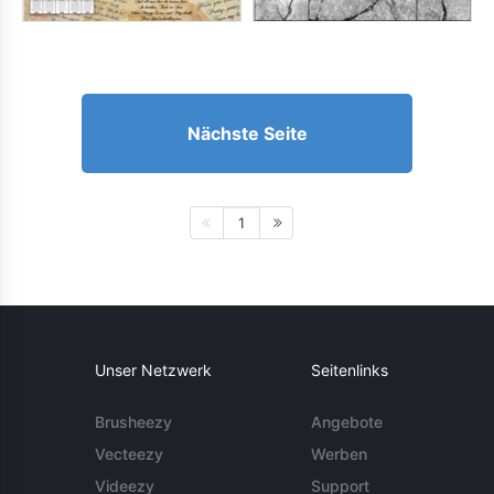
Nächste Seite
1
Unser Netzwerk
Seitenlinks
Brusheezy
Angebote
Vecteezy
Werben
Videezy
Support