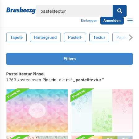
lose
Einloggen
Anmelden
Tapete
Hintergrund
Pastell-
Textur
Papier-
Filters
Pastelltextur Pinsel
1.763 kostenlosen Pinseln, die mit
pastelltextur