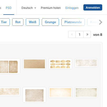
Anmelden
o
PSD
Deutsch
Premium holen
Einloggen
Tier
Rot
Weiß
Grunge
Platzwunde
Kennzeich
von 8
1