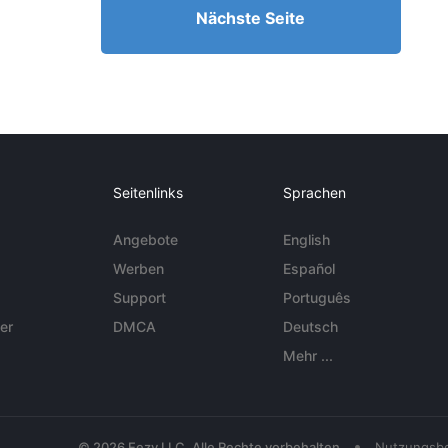
Nächste Seite
Seitenlinks
Sprachen
Angebote
English
Werben
Español
Support
Português
er
DMCA
Deutsch
Mehr ...
•
© 2026 Eezy LLC. Alle Rechte vorbehalten
Nutzungsb