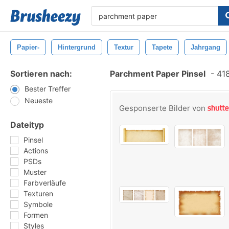
Papier-
Hintergrund
Textur
Tapete
Jahrgang
Sortieren nach:
Parchment Paper Pinsel
-
418
Bester Treffer
Neueste
Gesponserte Bilder von
Dateityp
Pinsel
Actions
PSDs
Muster
Farbverläufe
Texturen
Symbole
Formen
Styles