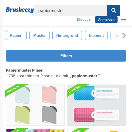
lose
Einloggen
Anmelden
Papier-
Muster
Hintergrund
Element
Aquarell
Filters
Papiermuster Pinsel
1.738 kostenlosen Pinseln, die mit
papiermuster