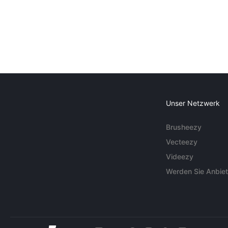
Unser Netzwerk
Brusheezy
Vecteezy
Videezy
Werden Sie Anbiet