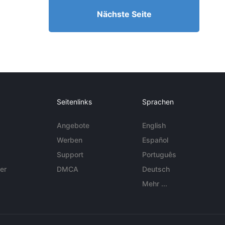
Nächste Seite
Seitenlinks
Sprachen
Angebote
English
Werben
Español
Support
Português
er
DMCA
Deutsch
Mehr ...