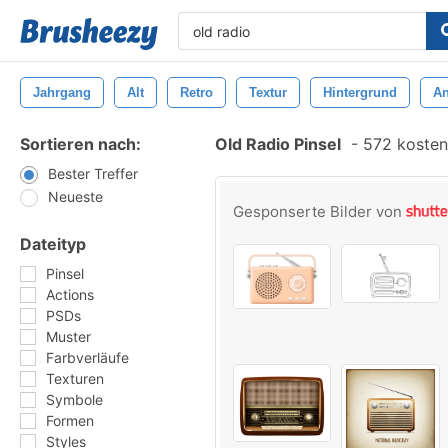
Jahrgang
Alt
Retro
Textur
Hintergrund
An
Sortieren nach:
Old Radio Pinsel
-
572 kostenl
Bester Treffer
Neueste
Gesponserte Bilder von
Dateityp
Pinsel
Actions
PSDs
Muster
Farbverläufe
Texturen
Symbole
Formen
Styles