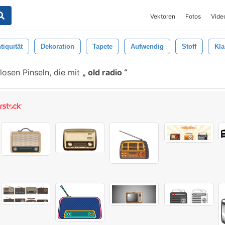
Vektoren
Fotos
Vide
tiquität
Dekoration
Tapete
Aufwendig
Stoff
Kla
osen Pinseln, die mit
old radio