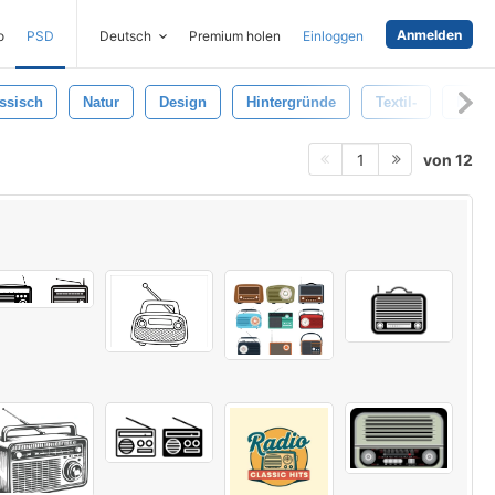
Anmelden
o
PSD
Deutsch
Premium holen
Einloggen
ssisch
Natur
Design
Hintergründe
Textil-
Muste
von 12
1