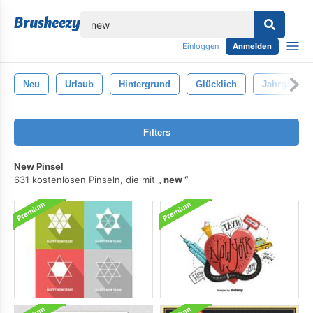
lose
Einloggen
Anmelden
Neu
Urlaub
Hintergrund
Glücklich
Jahrgang
Filters
New Pinsel
631 kostenlosen Pinseln, die mit
new