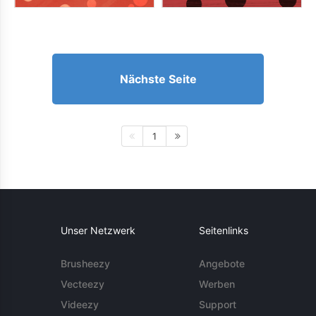
Nächste Seite
1
Unser Netzwerk
Seitenlinks
Brusheezy
Angebote
Vecteezy
Werben
Videezy
Support