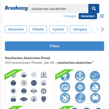
lose
Einloggen
Anmelden
Abzeichen
Etikette
Symbol
Jahrgang
Retro
Filters
Nautisches Abzeichen Pinsel
203 kostenlosen Pinseln, die mit
nautisches abzeichen