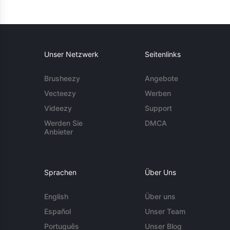
Unser Netzwerk
Seitenlinks
Brusheezy
Angebote
Vecteezy
Werben
Videezy
Support
Werden Sie
DMCA
Anbieter
Sprachen
Über Uns
English
Über uns
Español
Unser Team
Português
Unser Blog