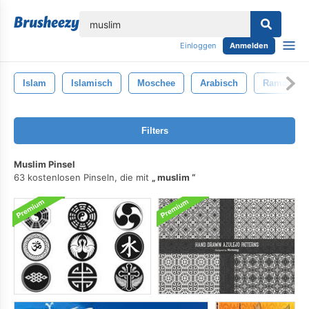
lose
Einloggen
Anmelden
Islam
Islamisch
Moschee
Arabisch
Ramadan
Filters
Muslim Pinsel
63 kostenlosen Pinseln, die mit
muslim