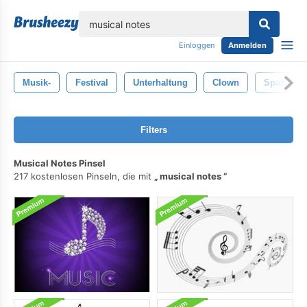
lose
Einloggen
Anmelden
Musik-
Festival
Unterhaltung
Clown
Spaß
Filters
Musical Notes Pinsel
217 kostenlosen Pinseln, die mit
musical notes