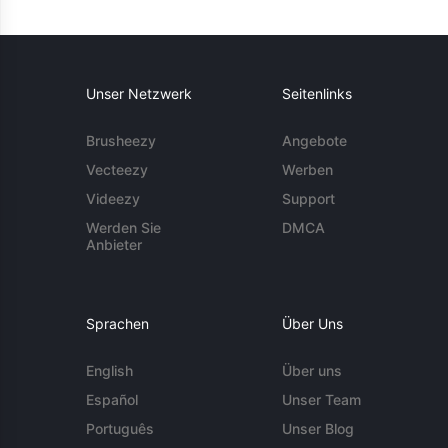
Unser Netzwerk
Seitenlinks
Brusheezy
Angebote
Vecteezy
Werben
Videezy
Support
Werden Sie
DMCA
Anbieter
Sprachen
Über Uns
English
Über uns
Español
Unser Team
Português
Unser Blog