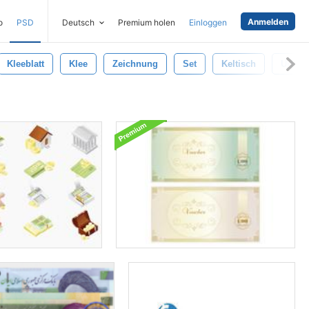
Anmelden
o
PSD
Deutsch
Premium holen
Einloggen
Kleeblatt
Klee
Zeichnung
Set
Keltisch
Urlaub