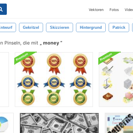
Vektoren
Fotos
Vide
ntwurf
Gekritzel
Skizzieren
Hintergrund
Patrick
 Pinseln, die mit
money