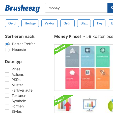
Geld
Heilige
Vektor
Grün
Blatt
Tag
E
Sortieren nach:
Money Pinsel
-
59 kostenlosen
Bester Treffer
Neueste
Dateityp
Pinsel
Actions
PSDs
Muster
Farbverläufe
Texturen
Symbole
Formen
Styles