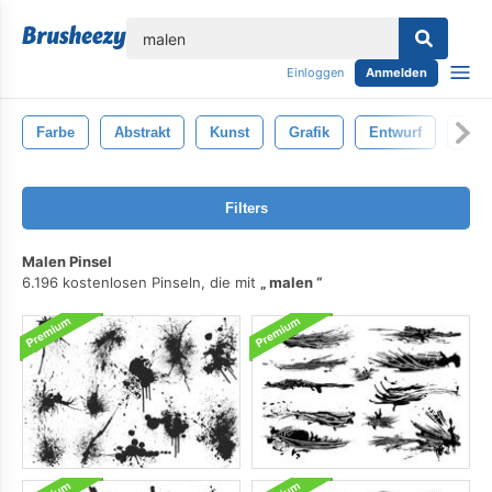
lose
Einloggen
Anmelden
Farbe
Abstrakt
Kunst
Grafik
Entwurf
Besp
Filters
Malen Pinsel
6.196 kostenlosen Pinseln, die mit
malen