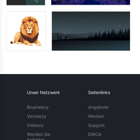
Unser Netzwerk
Seitenlinks
Brusheezy
Angebote
Vecteezy
Werben
Videezy
Support
Werden Sie
DMCA
Anbieter