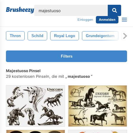
lose
Einloggen
Anmelden
Thron
Schild
Royal Logo
Grundeigentum
Orn
Filters
Majestuoso Pinsel
29 kostenlosen Pinseln, die mit
majestuoso