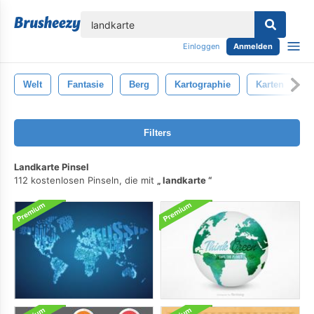
lose
Einloggen
Anmelden
Welt
Fantasie
Berg
Kartographie
Karten
S
Filters
Landkarte Pinsel
112 kostenlosen Pinseln, die mit
landkarte