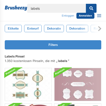
lose
Einloggen
Anmelden
Etikette
Entwurf
Dekorativ
Dekoration
Rand
Filters
Labels Pinsel
1.350 kostenlosen Pinseln, die mit
labels