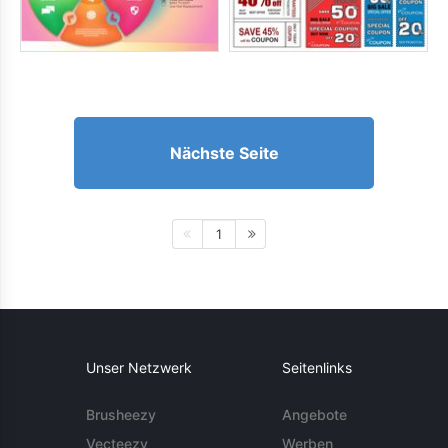
Nächste Seite
1
Unser Netzwerk
Seitenlinks
Brusheezy
Angebote
Vecteezy
Werben