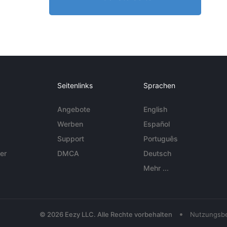
Seitenlinks
Sprachen
Angebote
English
Werben
Español
Support
Português
er
DMCA
Deutsch
Mehr ...
•
© 2026 Eezy LLC. Alle Rechte vorbehalten
Nutzungsb