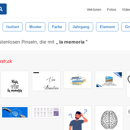
Vektoren
Fotos
Vide
Isoliert
Muster
Farbe
Jahrgang
Element
Gr
tenlosen Pinseln, die mit
la memoria