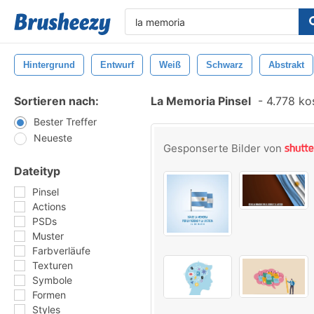
Hintergrund
Entwurf
Weiß
Schwarz
Abstrakt
Sortieren nach:
La Memoria Pinsel
-
4.778 kos
Bester Treffer
Neueste
Gesponserte Bilder von
Dateityp
Pinsel
Actions
PSDs
Muster
Farbverläufe
Texturen
Symbole
Formen
Styles