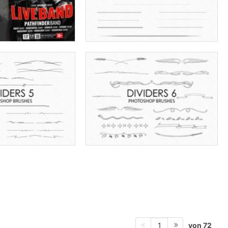
von 72
1