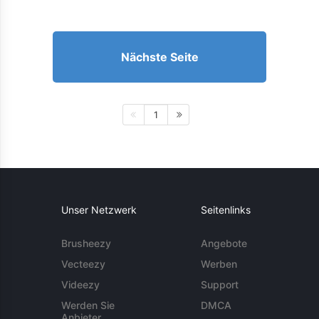
Nächste Seite
1
Unser Netzwerk
Seitenlinks
Brusheezy
Angebote
Vecteezy
Werben
Videezy
Support
Werden Sie
DMCA
Anbieter