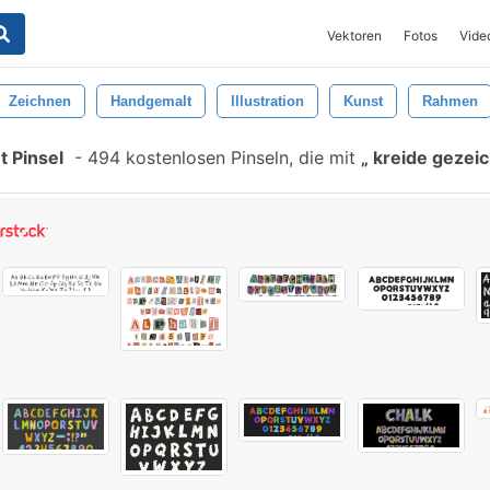
Vektoren
Fotos
Vide
Zeichnen
Handgemalt
Illustration
Kunst
Rahmen
 Pinsel
-
494 kostenlosen Pinseln, die mit
kreide gezei