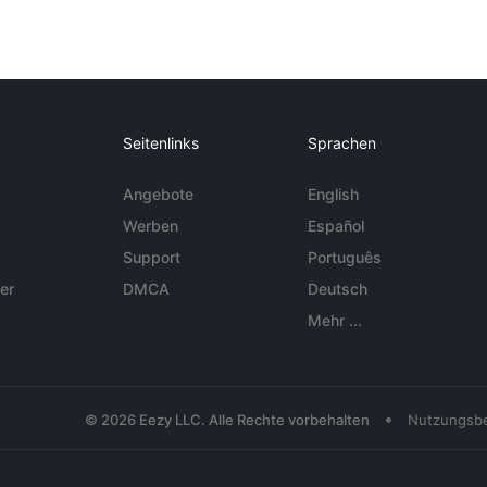
Seitenlinks
Sprachen
Angebote
English
Werben
Español
Support
Português
er
DMCA
Deutsch
Mehr ...
•
© 2026 Eezy LLC. Alle Rechte vorbehalten
Nutzungsb