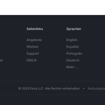
Seitenlinks
Sprachen
Angebote
English
Werben
Español
Support
Português
er
DMCA
Deutsch
Mehr ...
•
© 2026 Eezy LLC. Alle Rechte vorbehalten
Nutzungsb