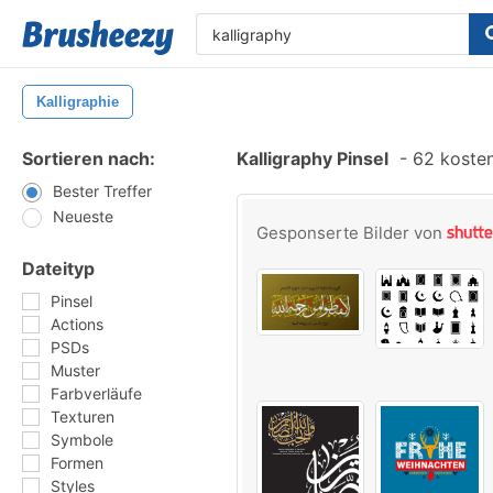
Kalligraphie
Sortieren nach:
Kalligraphy Pinsel
-
62 kosten
Bester Treffer
Neueste
Gesponserte Bilder von
Dateityp
Pinsel
Actions
PSDs
Muster
Farbverläufe
Texturen
Symbole
Formen
Styles