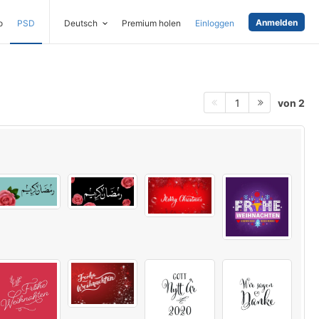
Anmelden
o
PSD
Deutsch
Premium holen
Einloggen
von 2
1