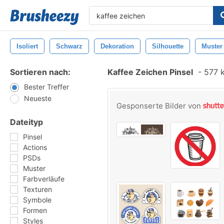
Isoliert
Schwarz
Dekoration
Silhouette
Muster
Sortieren nach:
Kaffee Zeichen Pinsel
-
577 k
Bester Treffer
Neueste
Gesponserte Bilder von
Dateityp
Pinsel
Actions
PSDs
Muster
Farbverläufe
Texturen
Symbole
Formen
Styles