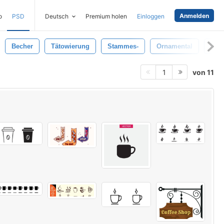
Anmelden
o
PSD
Deutsch
Premium holen
Einloggen
Becher
Tätowierung
Stammes-
Ornamental
Tas
von 11
1