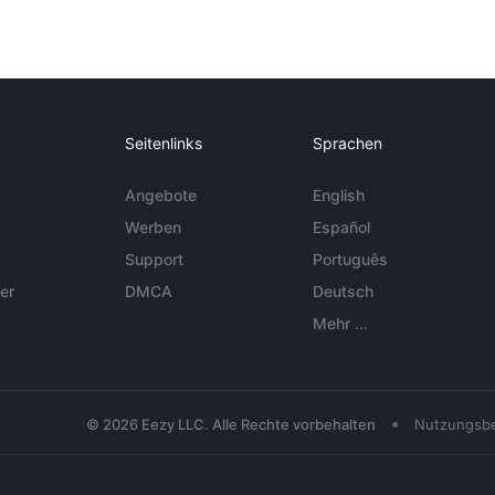
Seitenlinks
Sprachen
Angebote
English
Werben
Español
Support
Português
er
DMCA
Deutsch
Mehr ...
•
© 2026 Eezy LLC. Alle Rechte vorbehalten
Nutzungsb