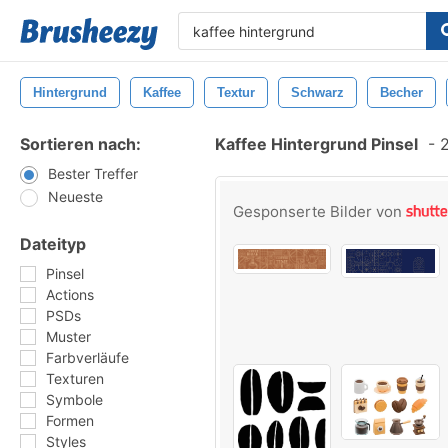
Hintergrund
Kaffee
Textur
Schwarz
Becher
Sortieren nach:
Kaffee Hintergrund Pinsel
-
2
Bester Treffer
Neueste
Gesponserte Bilder von
Dateityp
Pinsel
Actions
PSDs
Muster
Farbverläufe
Texturen
Symbole
Formen
Styles