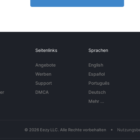
Seitenlinks
Sprachen
Angebote
English
Werben
Español
Support
Português
er
DMCA
Deutsch
Mehr ...
•
© 2026 Eezy LLC. Alle Rechte vorbehalten
Nutzungsb