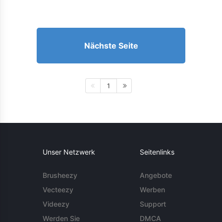
Nächste Seite
1
Unser Netzwerk
Seitenlinks
Brusheezy
Angebote
Vecteezy
Werben
Videezy
Support
Werden Sie
DMCA