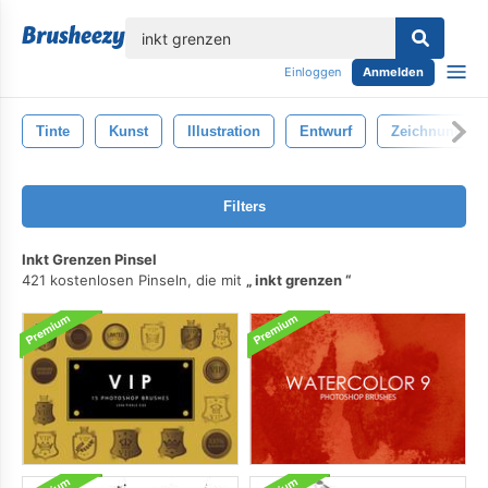
lose
Einloggen
Anmelden
Tinte
Kunst
Illustration
Entwurf
Zeichnung
Filters
Inkt Grenzen Pinsel
421 kostenlosen Pinseln, die mit
inkt grenzen