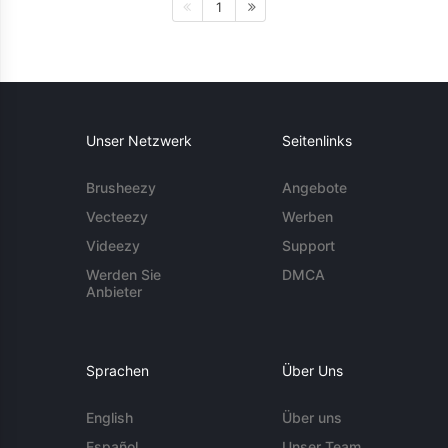
1
Unser Netzwerk
Seitenlinks
Brusheezy
Angebote
Vecteezy
Werben
Videezy
Support
Werden Sie
DMCA
Anbieter
Sprachen
Über Uns
English
Über uns
Español
Unser Team