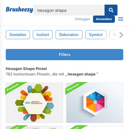
lose
Einloggen
Anmelden
Gestalten
Isoliert
Dekoration
Symbol
Dekorati
Filters
Hexagon Shape Pinsel
762 kostenlosen Pinseln, die mit
hexagon shape